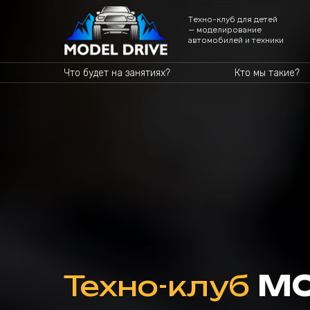
Техно-клуб для детей
— моделирование
автомобилей и техники
Что будет на занятиях?
Кто мы такие?
Техно-клуб
MO