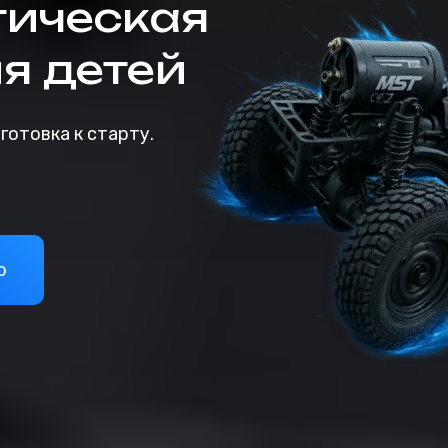
тическая
я детей
готовка к старту.
о